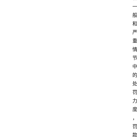
极
牛
社
区
登录
注册
极
牛
导
航
社
群
治
理
更