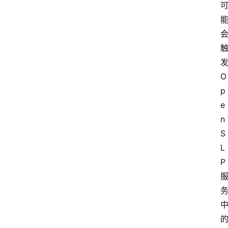
发
O
p
e
n
S
L
P 