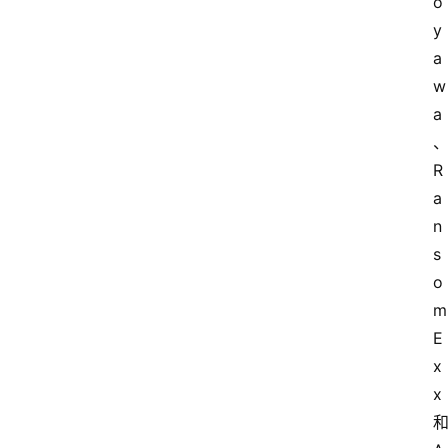
o
y
a
w
a
R
a
n
s
o
m
E
x
x 
和