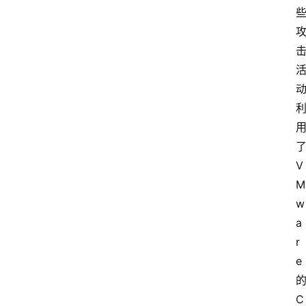
V
M
w
a
r
e
的
C