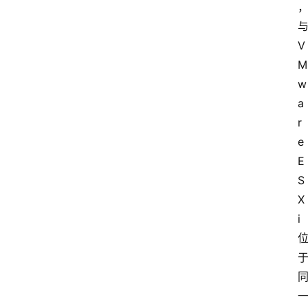
与
V
M
w
a
r
e 
E
S
X
i 