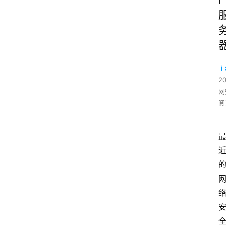
主
2
网
阅