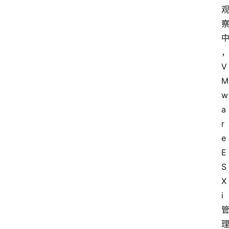
V
M
w
a
r
e 
E
S
X
i 