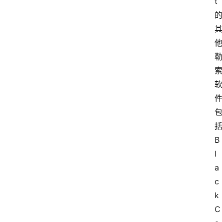
t 
括
B
l
a
c
k
C