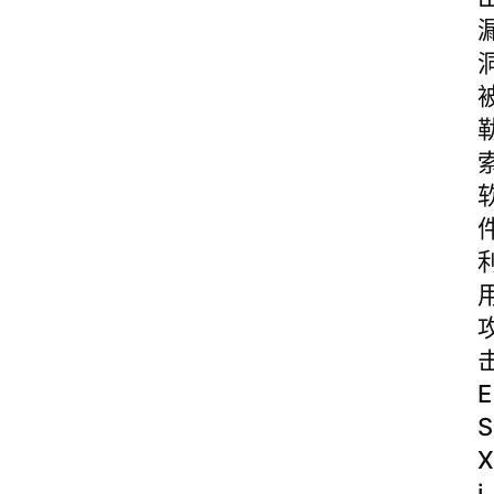
E
S
X
i