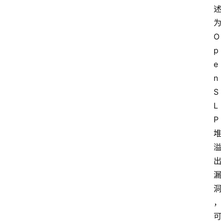
为
O
p
e
n
S
L
P 