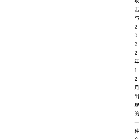
与
2
0
2
首
页
2 
年
网
1
安
2 
业
界
网
安
专
题