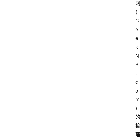
(
G
e
e
k
N
B
.
c
o
m
)