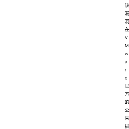
V
M
w
a
r
e