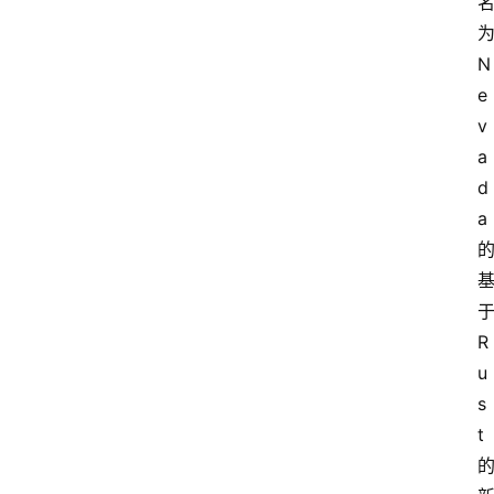
极
为
牛
N
社
e
区
登录
注册
v
a
极
d
牛
a 
导
航
社
于
群
R
治
u
理
s
t 
更
多