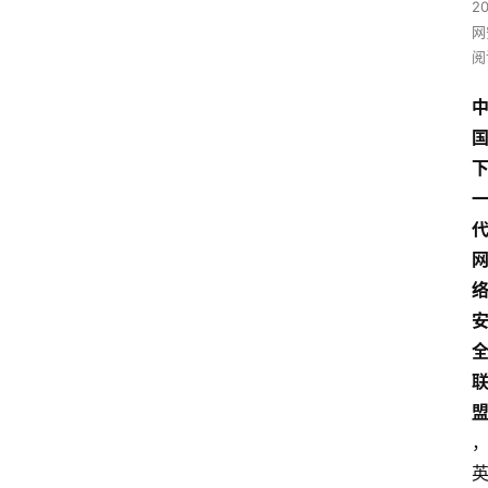
2
网
阅