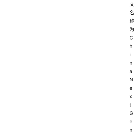
C
h
i
n
a 
N
e
x
t 
G
e
n