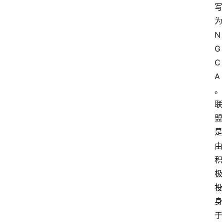
N
G
C
A