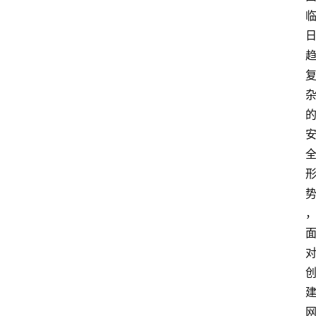
极
牛
社
区
登录
注册
极
牛
导
航
社
群
治
理
更
多