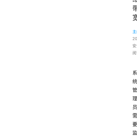
主
2
安
阅