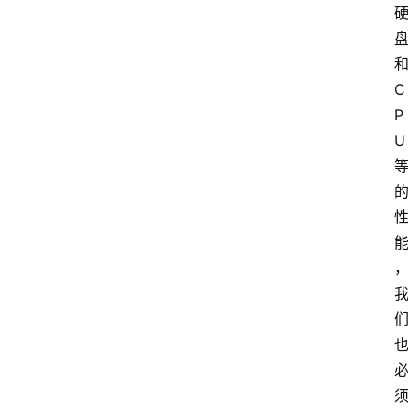
和
C
P
U 