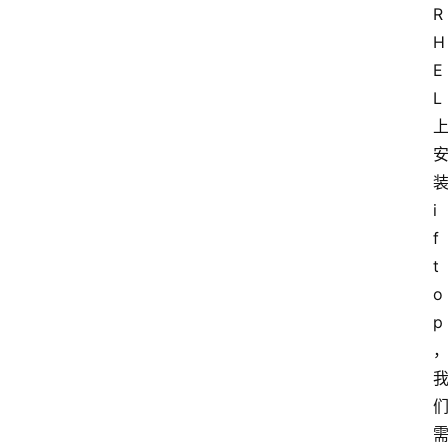
R
H
E
L 
装
i
f
t
o
p