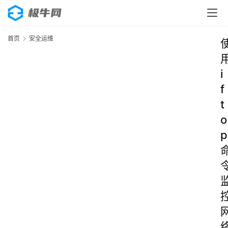
首页
安全运维
i
f
t
o
p