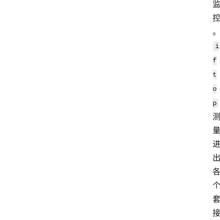
i
f
t
o
p