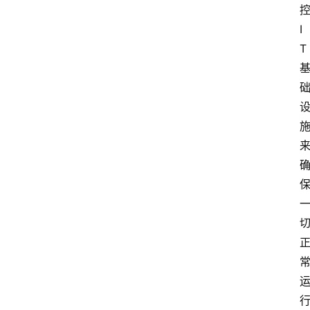
控
I
T 