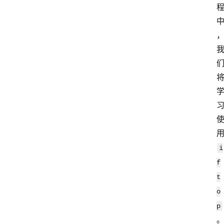
i
f
t
o
p