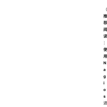
用
N
a
g
i
o
s