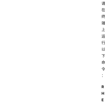
R
H
E