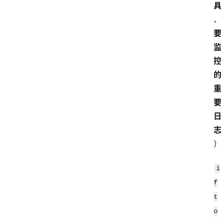
i
f
t
o