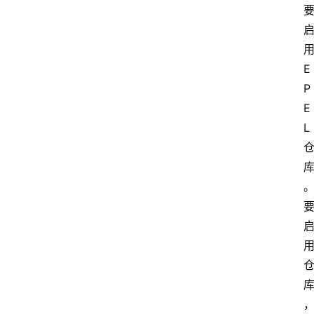
用
E
P
E
L 