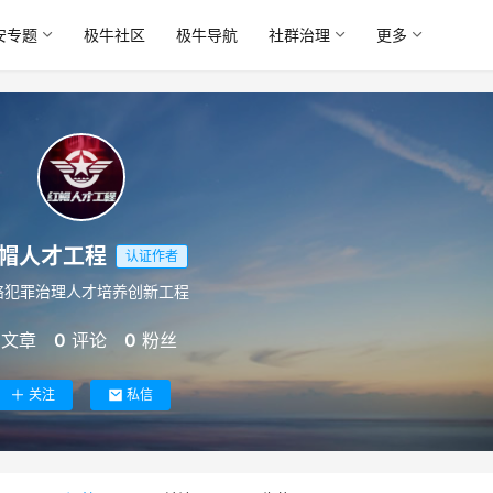
安专题
极牛社区
极牛导航
社群治理
更多
帽人才工程
认证作者
络犯罪治理人才培养创新工程
文章
0
评论
0
粉丝
关注
私信