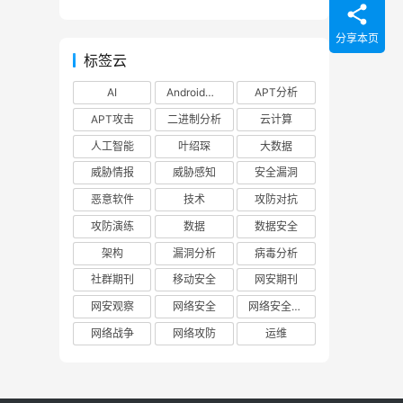
据窃取程序
分享本页
标签云
AI
Android安全
APT分析
APT攻击
二进制分析
云计算
人工智能
叶绍琛
大数据
威胁情报
威胁感知
安全漏洞
恶意软件
技术
攻防对抗
攻防演练
数据
数据安全
架构
漏洞分析
病毒分析
社群期刊
移动安全
网安期刊
网安观察
网络安全
网络安全观察
网络战争
网络攻防
运维