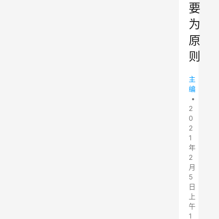
要
为
原
则
主
编
•
2
0
2
1
年
2
月
5
日
上
午
1