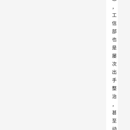
，
工
信
部
也
是
屡
次
出
手
整
治
，
甚
至
动