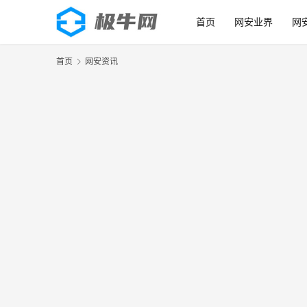
首页
网安业界
网
首页
网安资讯