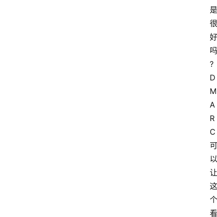
?
D
M
A
R
C