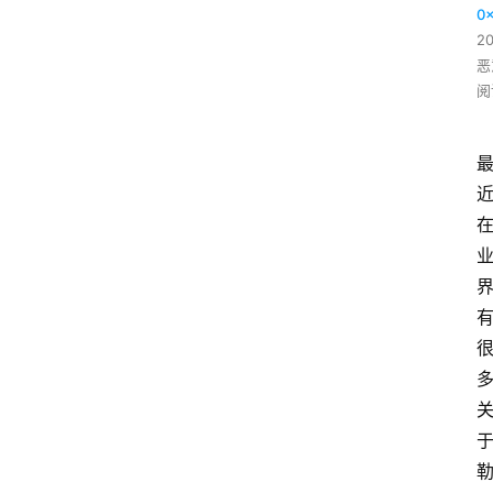
0
2
恶
阅