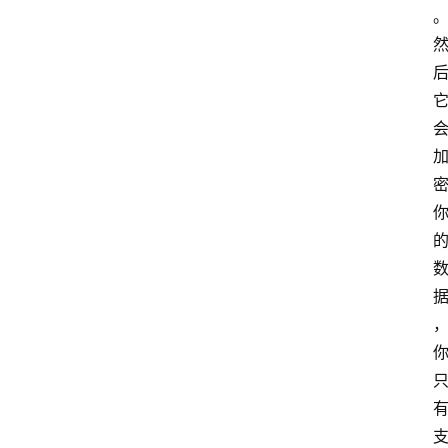
安
专
题
极
牛
社
区
登录
注册
极
牛
导
航
社
群
治