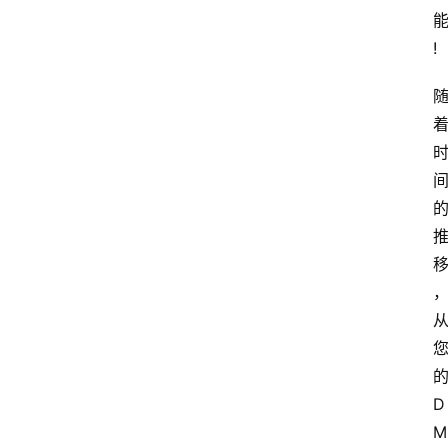
!
D
M