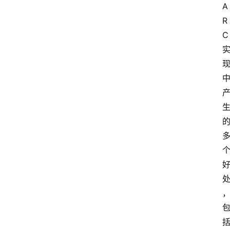
A
R
C