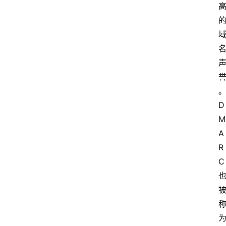
D
M
A
R
C