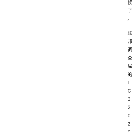
I
C
3 
2
0
2