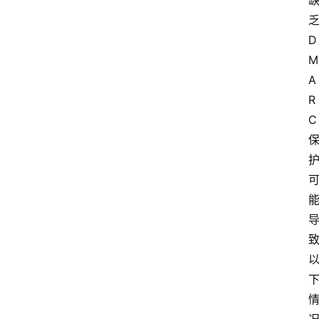
D
M
A
R
C