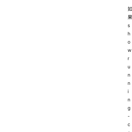
“
果
s
h
o
w 
r
u
n
n
i
n
g
-
c