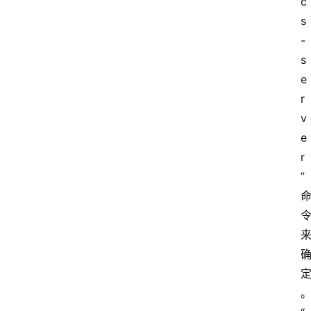
c
s
-
s
e
r
v
e
r
”