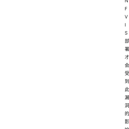
N
F
V
I
S 