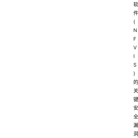
件
(
N
F
V
I
S
) 