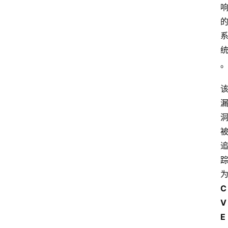
C
V
E