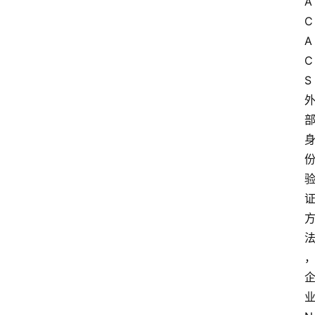
A
C
A
C
S 
业