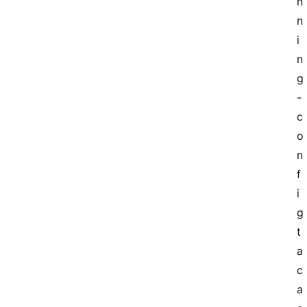
n
n
i
n
g
-
c
o
n
f
i
g 
t
a
c
a