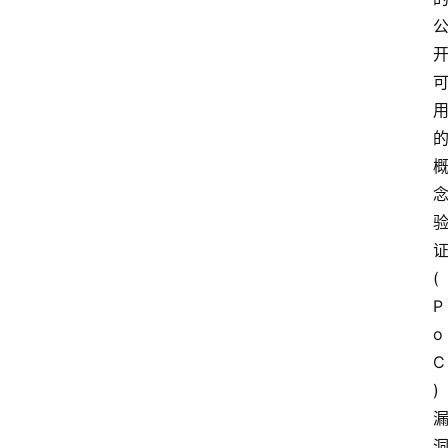
证
(
P
o
C
) 