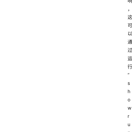
“
s
h
o
w 
r
u