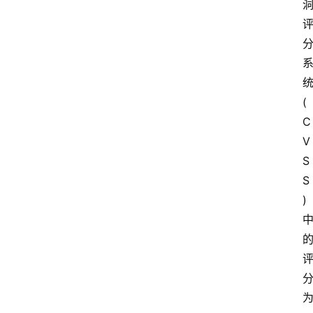
统
(
C
V
S
S
) 
为