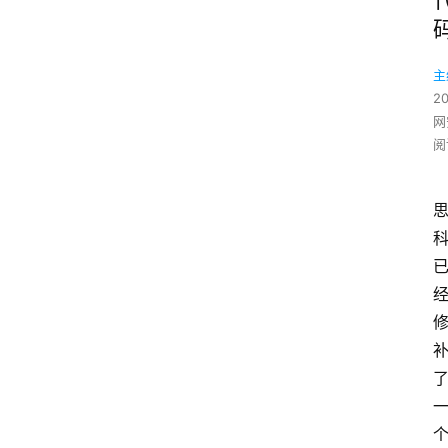
主
2
网
阅