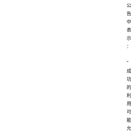
首
页
网
安
业
界
“
网
安
专
题
极
牛
社
区
登录
注册