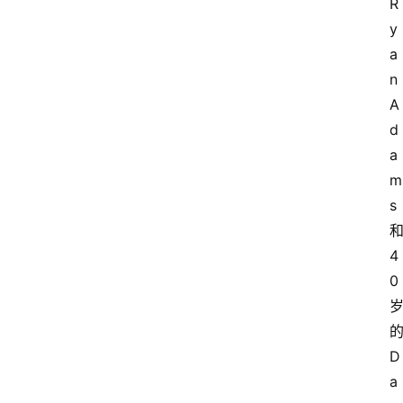
R
y
a
n 
A
d
a
m
s 
和
4
0 
的
D
a