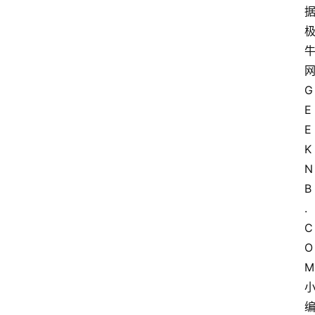
G
E
E
K
N
B
.
C
O
M