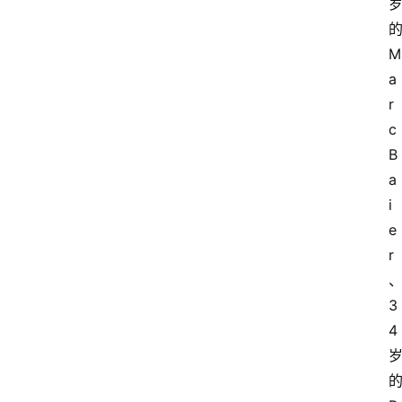
的
M
a
r
c 
B
a
i
e
r
3
4 
的