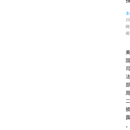
主
2
网
阅