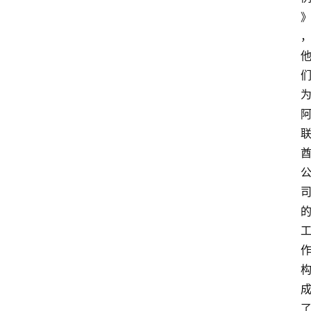
牛
社
区
登录
注册
极
牛
导
航
社
群
治
理
更
多