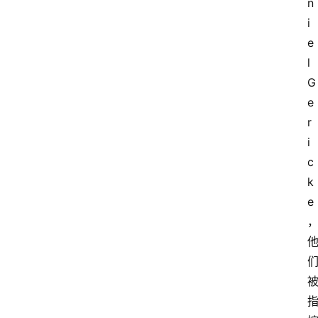
n
i
e
l 
G
e
r
i
c
k
e