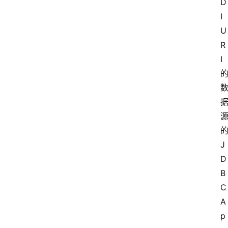
D
I 
U
R
I 
的
J
D
B
C 
A
p