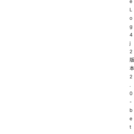
e 
专
L
题
o
g
极
牛
4
社
j
区
2 
登录
注册
极
本
牛
2
导
.
航
0
-
社
b
群
治
e
理
t