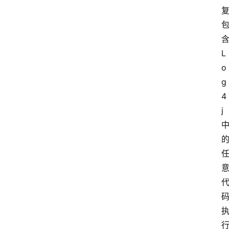
含
L
o
g
4
j 