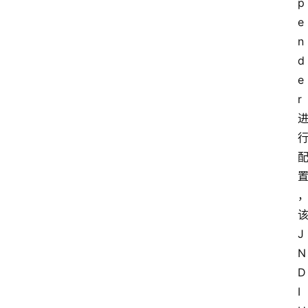
p
e
n
d
e
r 
该
J
N
D
I 