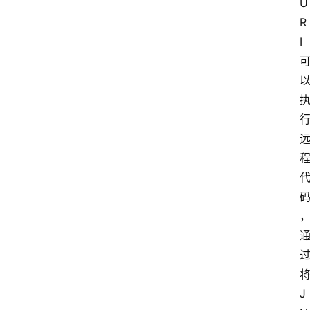
U
R
I 
将
J