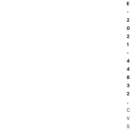
E
-
2
0
2
1
-
4
4
8
3
2
C
V
S