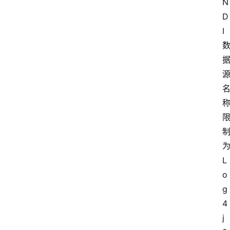
N
D
I 
为
L
o
g
4
j