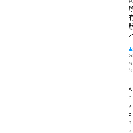
主
2
网
阅
A
p
a
c
h
e 