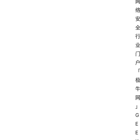
G
E
E