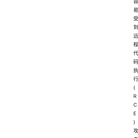
行
(
R
C
E
) 