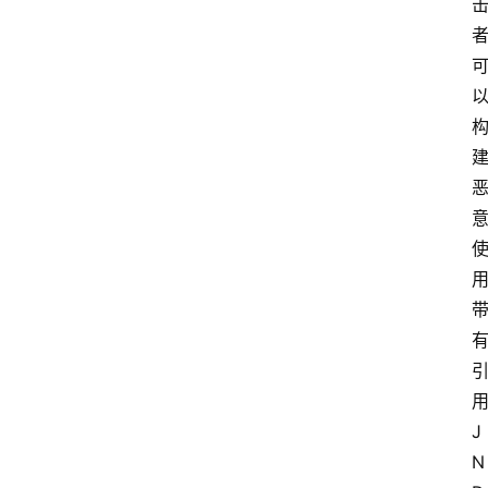
用
J
N