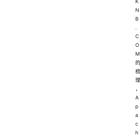
K
N
B
.
C
O
M
首
页
网
安
A
业
p
界
a
c
网
h
安