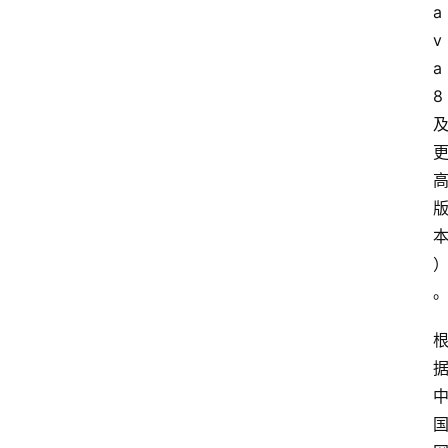
a
v
a 
8 