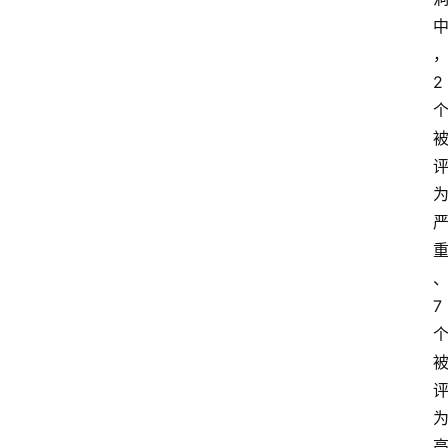
安
专
题
2
极
牛
社
区
登录
注册
极
牛
导
7
航
社
群
治
理