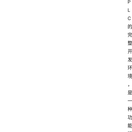
P
L
C