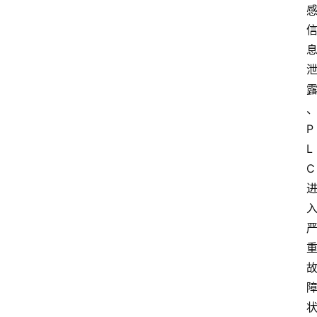
P
L
C