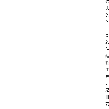
P
L
C