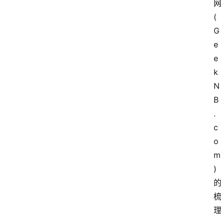
(
G
e
e
k
N
B
.
c
o
m
)