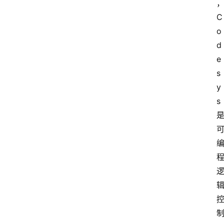
C
o
d
e
s
y
s