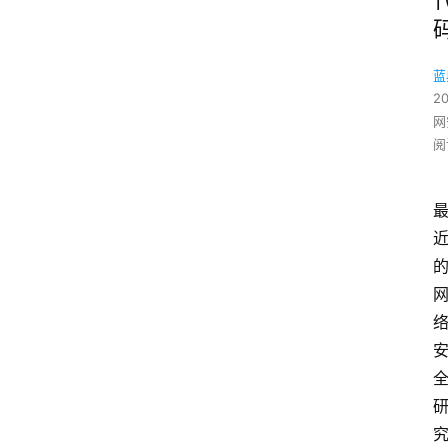
蓝
2
网
阅