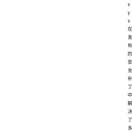
s
y
s