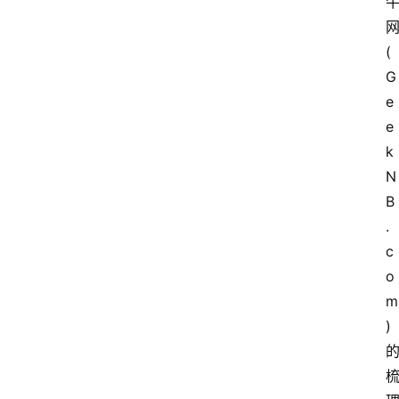
(
G
e
e
k
N
B
.
c
o
m
)