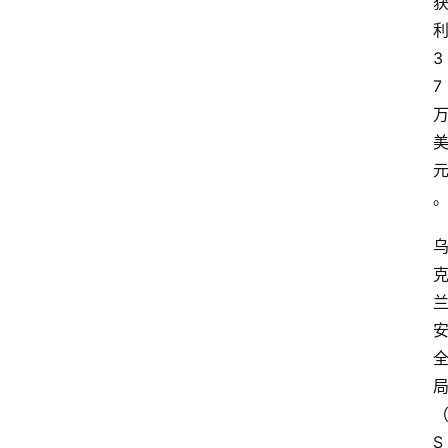
3
7
S