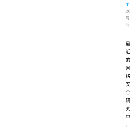
主
2
网
阅