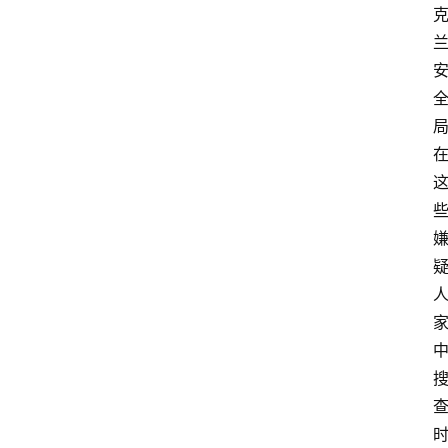
安
专
题
极
牛
社
区
登录
注册
极
牛
导
航
社
群
治