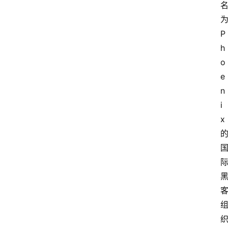
P
h
o
e
n
i
x