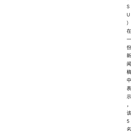
S
U
5