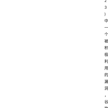
2
3 
) 