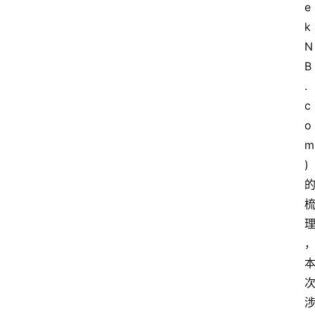
e
k
N
B
.
c
o
m
)