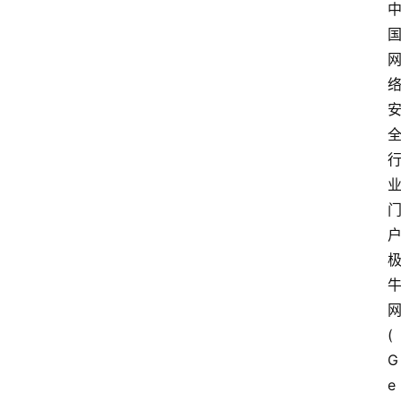
(
G
e