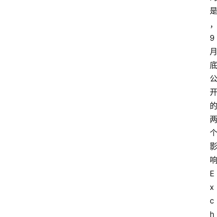
9 
响
E
x
c
h