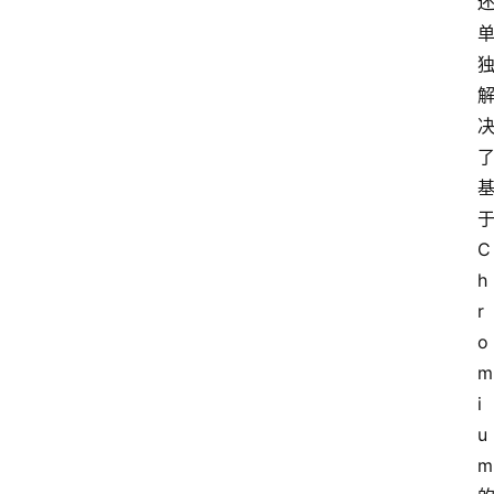
于
C
h
r
o
m
i
u
m 