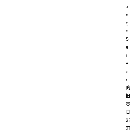
a
n
g
e 
S
e
r
v
e
r 