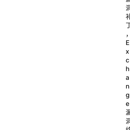
E
x
c
h
a
n
g
e