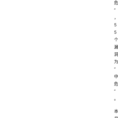
”
5
5 
“
”