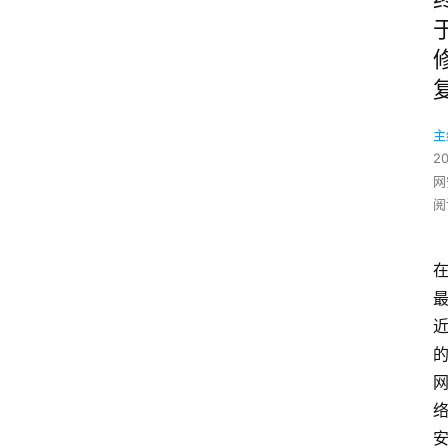
主
2
网
阅