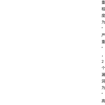
“
”
2
“