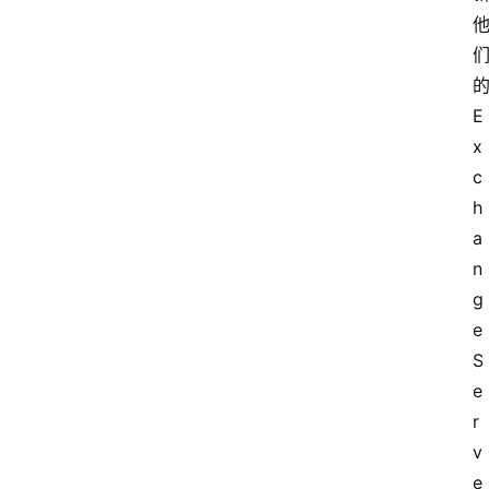
极
牛
社
区
E
登录
注册
x
极
c
牛
h
导
a
航
n
g
社
e 
群
治
S
理
e
r
更
v
多
e