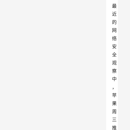
最
近
的
网
络
安
全
观
察
中
，
苹
果
周
三
推