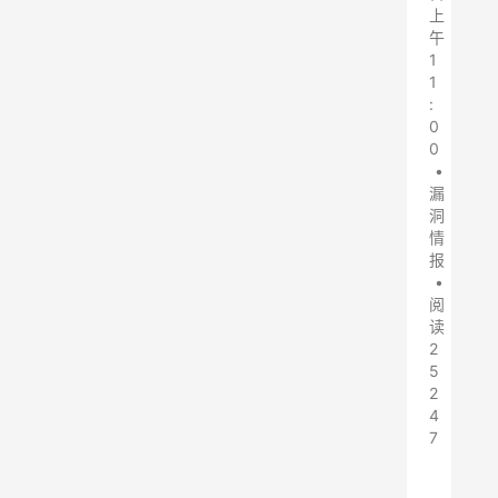
上
午
1
1
:
0
0
•
漏
洞
情
报
•
阅
读
2
5
2
4
7