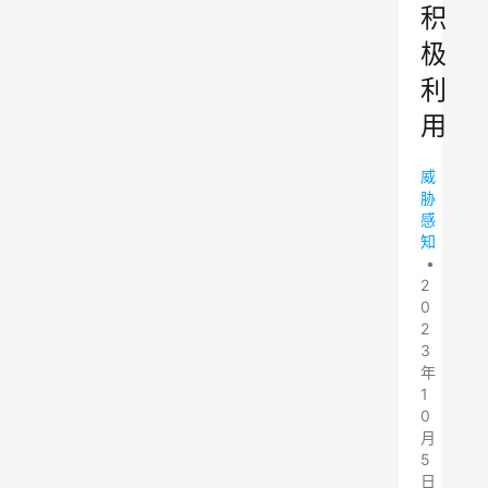
积
极
利
用
威
胁
感
知
•
2
0
2
3
年
1
0
月
5
日