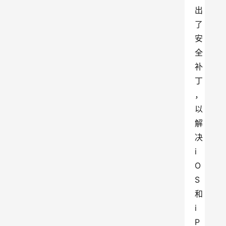
出
了
安
全
补
丁
，
以
解
决 
i
O
S 
和 
i
P