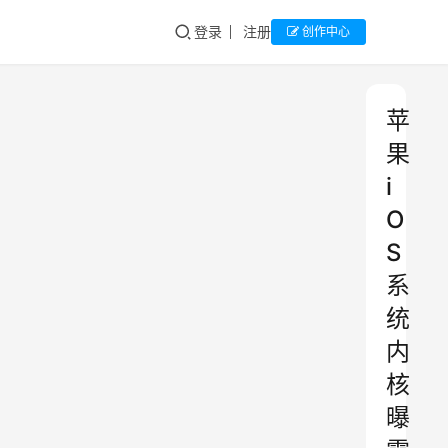
登录
注册
创作中心
苹
果
i
O
S
系
统
内
核
曝