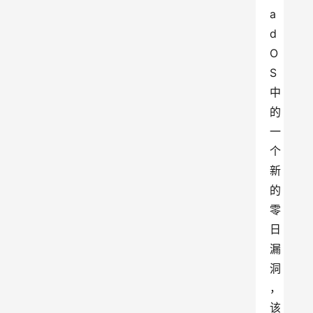
a
d
O
S 
中
的
一
个
新
的
零
日
漏
洞
，
该