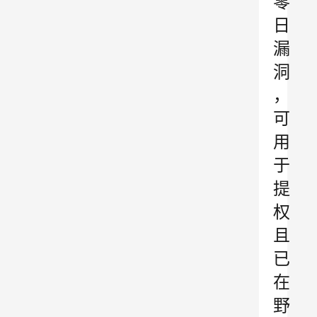
零
日
漏
洞
，
可
用
于
提
权
且
已
在
野