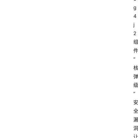
g
4
j
2
“
”