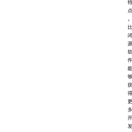
极
牛
社
区
登录
注册
极
牛
导
航
社
群
治
理
更
多