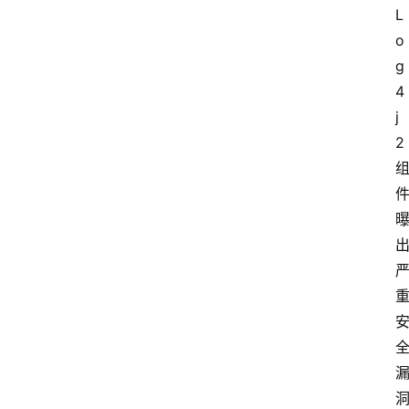
L
o
g
4
j
2 