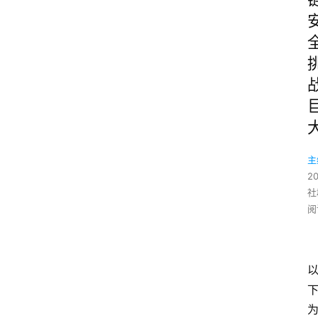
主
2
社
阅