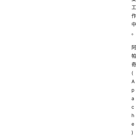
(
A
p
a
c
h
e
) 