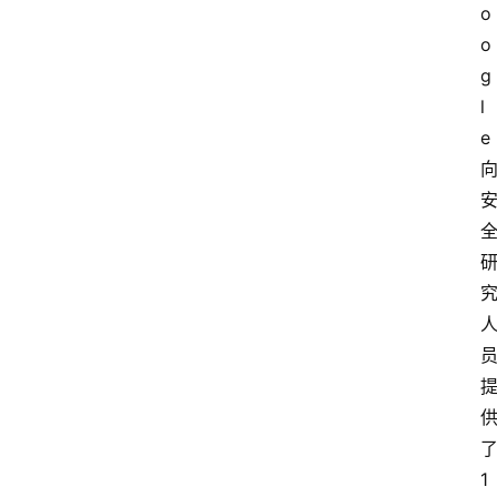
o
o
g
l
e
1