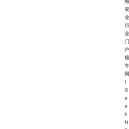
(
G
e
e
k
N