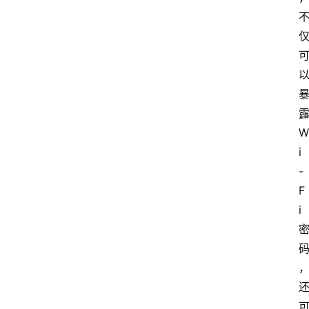
露
W
i
-
F
i 