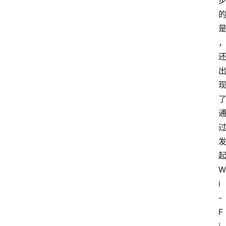
起
W
i
-
F