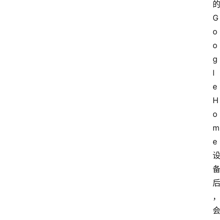
的
G
o
o
g
l
e 
H
o
m
e 