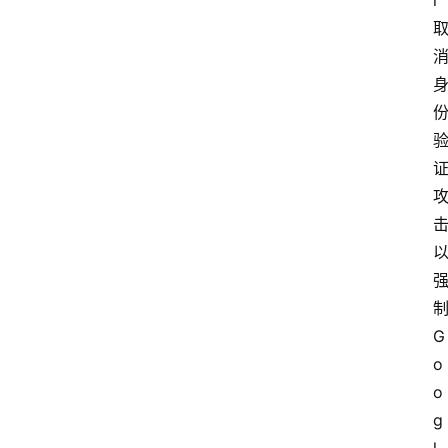
i 
制
G
o
o
g