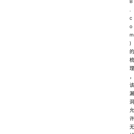
B
.
c
o
m
)