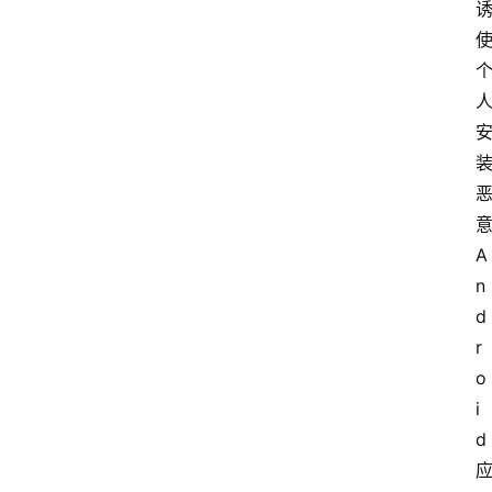
意
A
n
d
r
o
i
d 