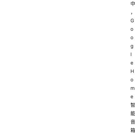
G
o
o
g
l
e 
H
o
m
e 