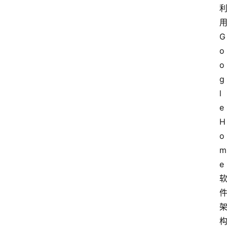
业
界
用
G
网
o
安
o
专
g
题
l
e 
极
H
牛
社
o
区
m
登录
注册
e 
极
牛
导
航