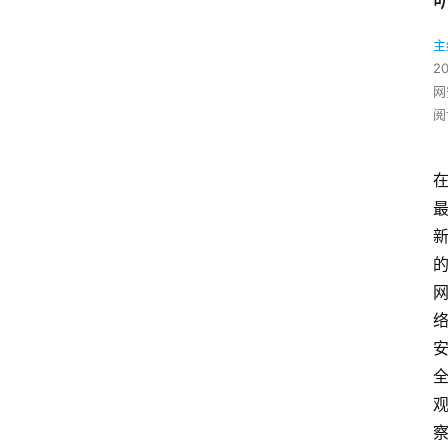
主
2
网
阅