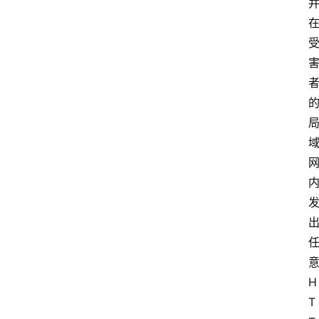
意
H
T