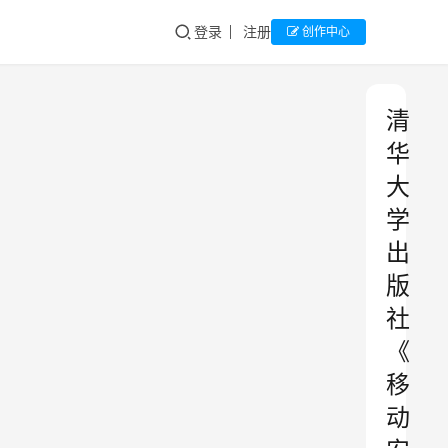
登录
注册
创作中心
清
华
大
学
出
版
社
《
移
动