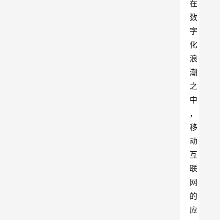
在
数
字
化
浪
潮
之
中
，
移
动
互
联
网
的
应