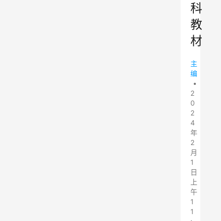
科
教
材
主
编
•
2
0
2
4
年
2
月
1
日
上
午
1
1