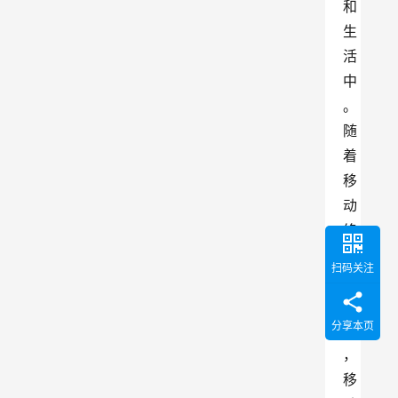
和
生
活
中
。
随
着
移
动
终
端
扫码关注
的
发
分享本页
展
，
移