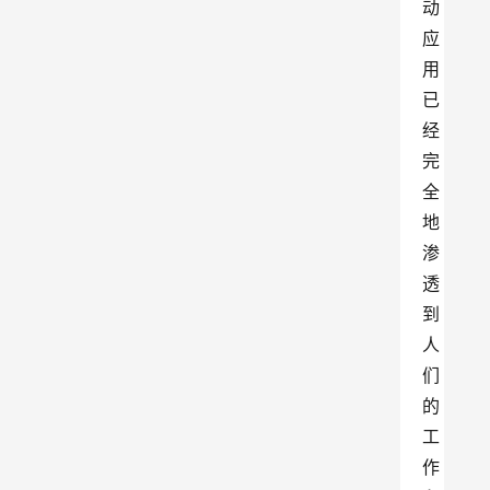
动
应
用
已
经
完
全
地
渗
透
到
人
们
的
工
作