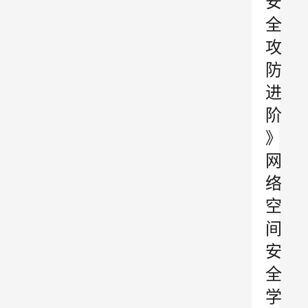
安
全
攻
防
进
阶
》
网
络
空
间
安
全
学