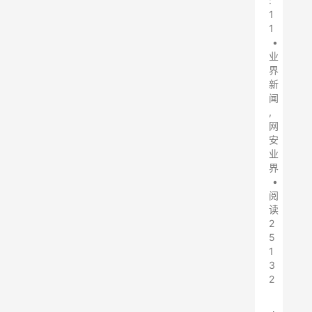
:
1
1
•
业
界
新
闻
,
网
安
业
界
•
阅
读
2
5
1
3
2