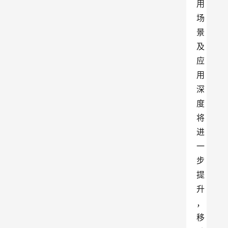
用
场
景
及
应
用
深
度
将
进
一
步
提
升
，
移