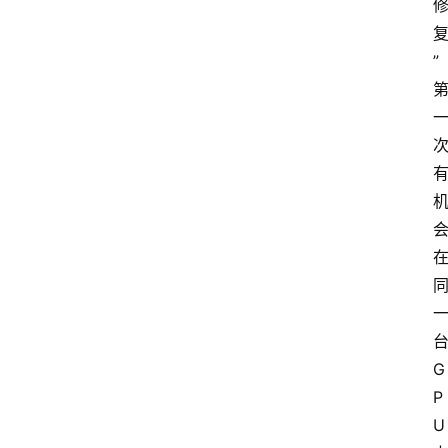
”
台
G
P
U 