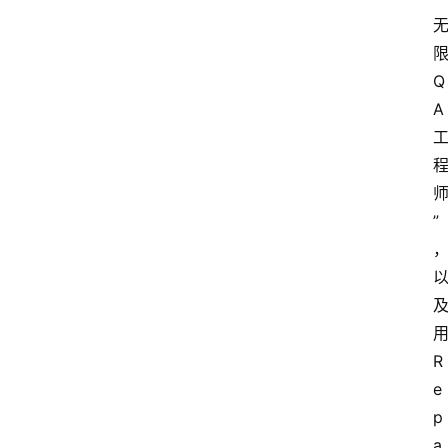
Q
A
首
页
”
网
安
业
界
用
网
R
安
e
专
p
题
a