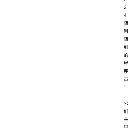
2
4
”