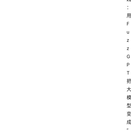
用
F
u
z
z
G
P
T 
“