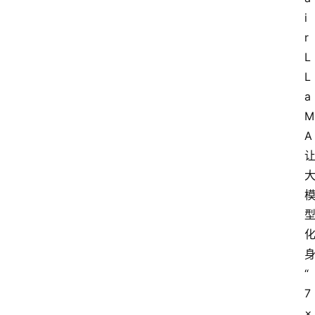
i
极
牛
r
社
L
区
登录
注册
L
a
极
M
牛
A 
导
航
社
群
治
理
“
更
7
多
×