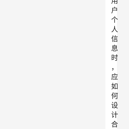
用
户
个
人
信
息
时
，
应
如
何
设
计
合