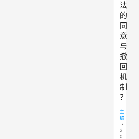
法
的
同
意
与
撤
回
机
制
？
主
编
•
2
0