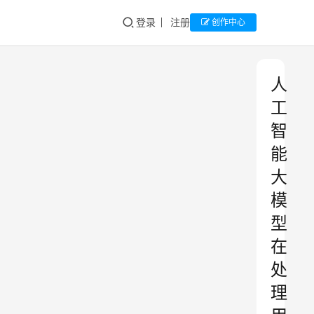
登录
注册
创作中心
人
工
智
能
大
模
型
在
处
理