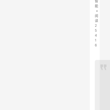
智
能
•
阅
读
2
5
4
1
6