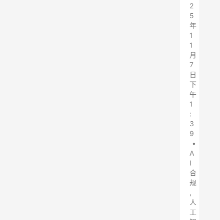
2
5
年
1
1
月
7
日
下
午
1
:
3
9
•
A
I
合
规
,
人
工