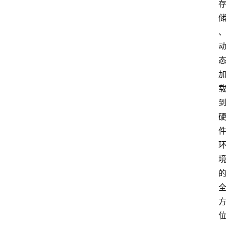
专
题
极
牛
社
区
登录
注册
极
牛
导
航
社
群
治
理