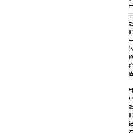
区
登录
注册
极
牛
导
航
社
群
治
理
更
多