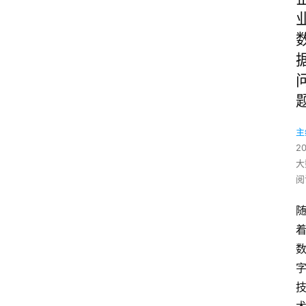
主
2
大
阅