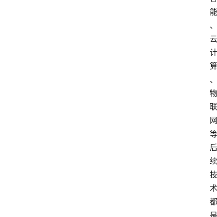
首
页
网
安
业
界
网
安
专
题
极
牛
社