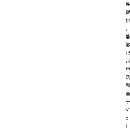
于
V
o
I