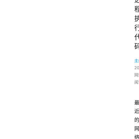
主
2
网
阅