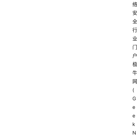
(
G
e
e
k
N