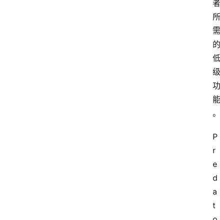
P
r
e
d
a
t
o