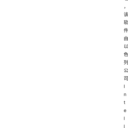
司
I
n
t
e
l
l