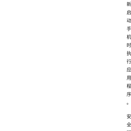
牛
社
区
登录
注册
极
牛
导
航
社
群
治
理
更
多