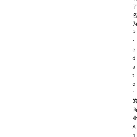
为
P
r
e
d
a
t
o
r 
业
A
n