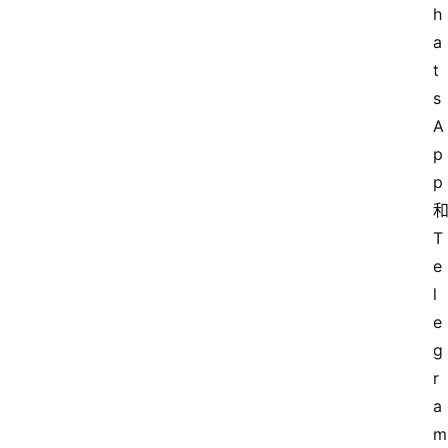
h
a
t
s
A
p
p 
和
T
e
l
e
g
r
a
m 