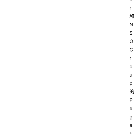
r 
和
N
S
O 
G
r
o
u
p 
的
P
e
g
a
s