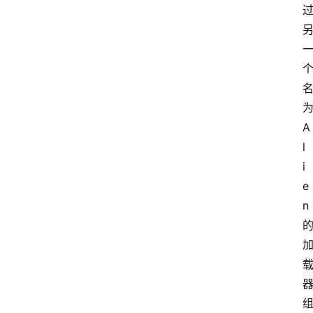
为
A
l
i
e
n 