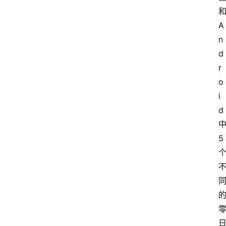
和
A
n
d
r
o
i
d 
5