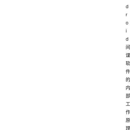
d
r
o
i
d 