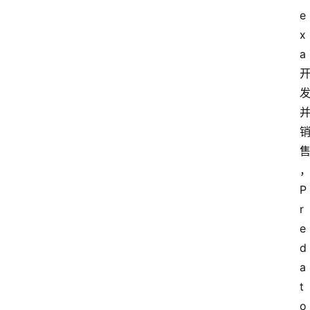
e
x
a 
P
r
e
d
a
t
o