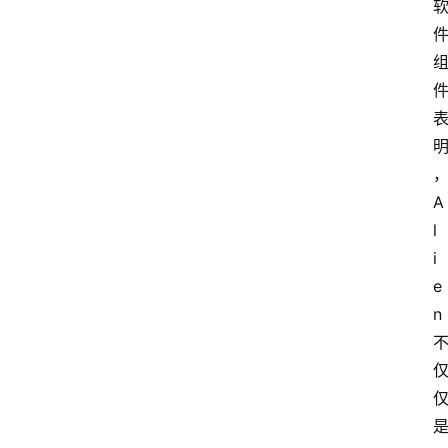
A
l
i
e
n 
是