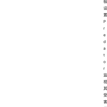
置
P
r
e
d
a
t
o
r 