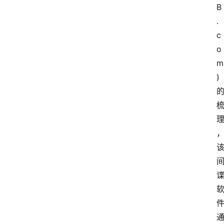
B
.
c
o
m
)