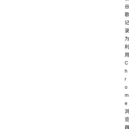
用
C
h
r
o
m
e 