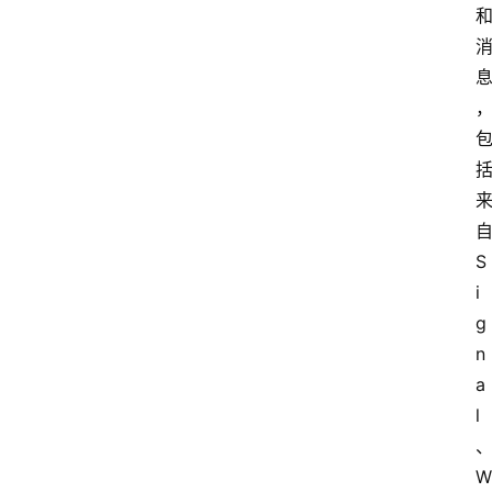
自
S
i
g
n
a
l
W