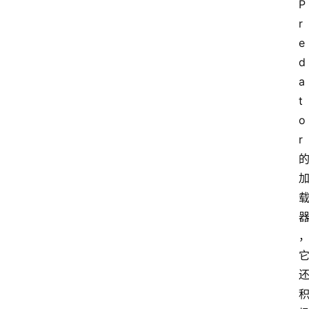
P
r
e
d
a
t
o
r 