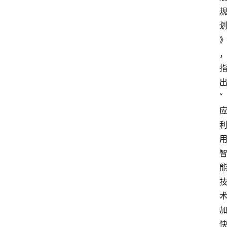
界
网
安
专
题
极
“
牛
社
区
登录
注册
极
牛
导
航
社