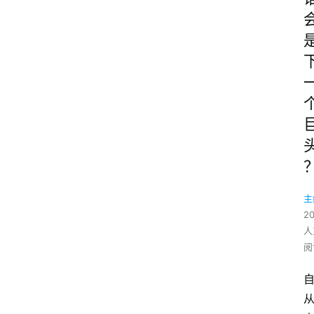
主
2
人
阅