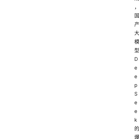
型
D
e
e
p
S
e
e
k 