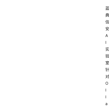
A
I
O
l
l
a