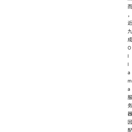
成
O
l
l
a
m
a 