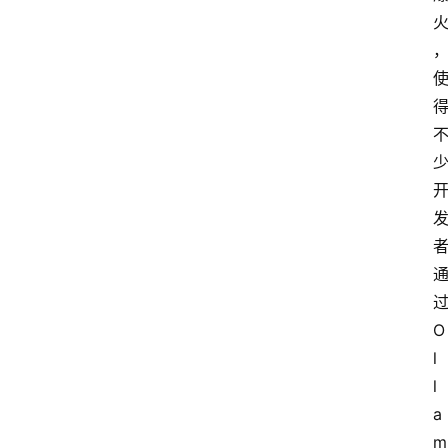
过
O
l
l
a
m