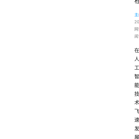
主
2
网
阅