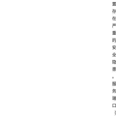
安
专
题
极
牛
社
区
登录
注册
极
牛
导
航
社
群
治