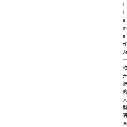
l
l
a
m
a 