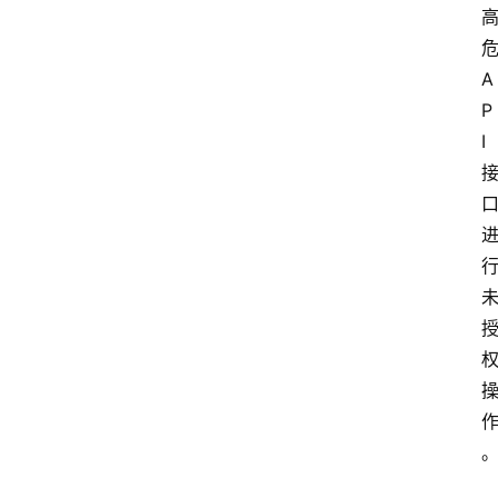
危
A
P
I 