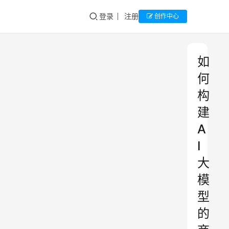
登录
注册
创作中心
如
何
构
建
A
I
大
模
型
的