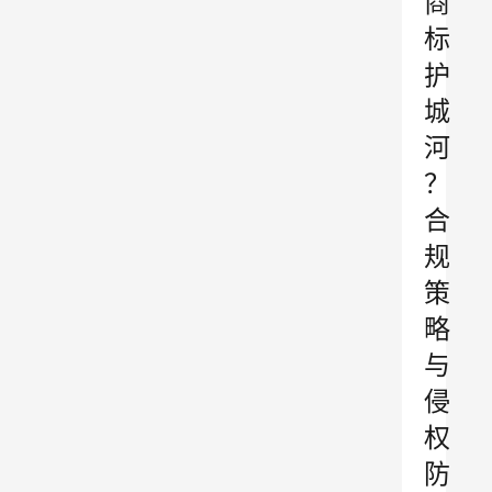
商
标
护
城
河
？
合
规
策
略
与
侵
权
防