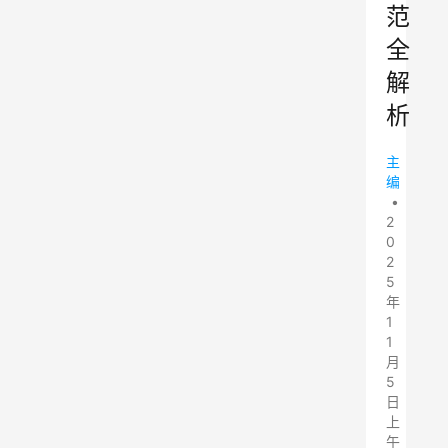
范
全
解
析
主
编
•
2
0
2
5
年
1
1
月
5
日
上
午