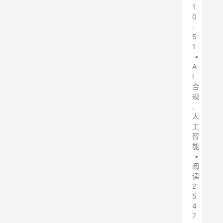
1
0
:
5
1
•
A
I
合
规
,
人
工
智
能
•
阅
读
2
5
4
7