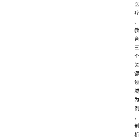
安
专
题
极
牛
社
区
登录
注册
极
牛
导
航
社
群
治
理