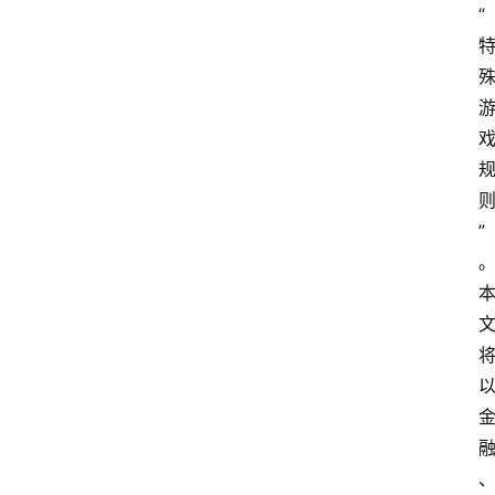
“
”
首
页
网
安
业
界
网