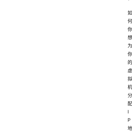
配
I
P 