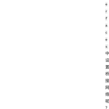
e
r
f
a
c
e
s