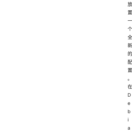
在
D
e
b
i
a