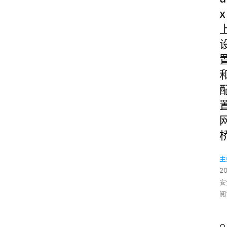
x
主
2
安
阅