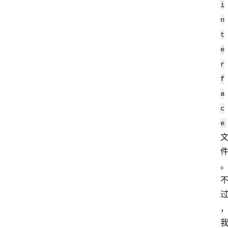
i
n
t
e
首
r
页
f
a
网
安
c
业
e
界
网
安
专
题
极