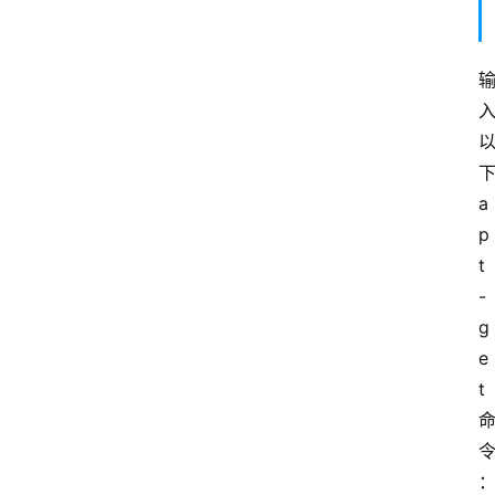
下
a
p
t
-
g
e
t 