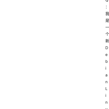
Q
新
D
e
b
i
a
n 
L
i
n