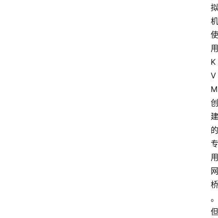
用
K
V
M 