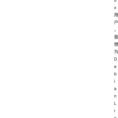
u
x 
为
D
e
b
i
a
n 
L
i