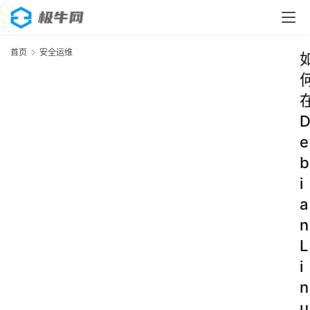
首页
安全运维
e
b
i
a
n
L
i
n
u