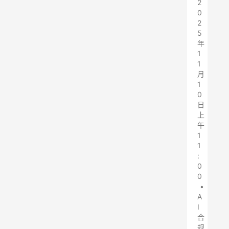
2
0
2
5
年
1
1
月
1
0
日
上
午
1
1
:
0
0
•
A
I
合
规