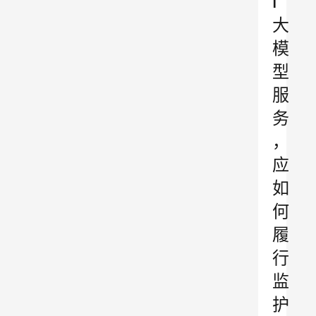
I
大
模
型
服
务
，
应
如
何
履
行
监
护