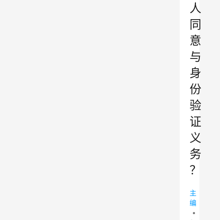
人
同
意
与
身
份
验
证
义
务
？
主
编
•