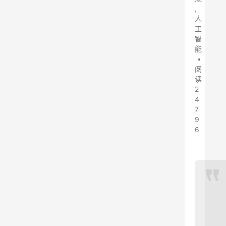
,
人
工
智
能
•
阅
读
2
4
7
9
6