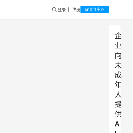
登录
注册
创作中心
企
业
向
未
成
年
人
提
供
A